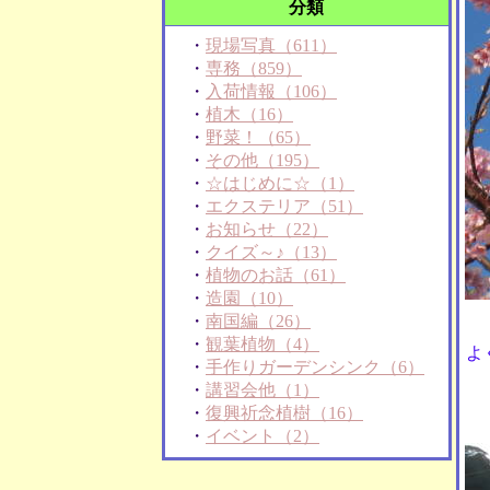
分類
・
現場写真（611）
・
専務（859）
・
入荷情報（106）
・
植木（16）
・
野菜！（65）
・
その他（195）
・
☆はじめに☆（1）
・
エクステリア（51）
・
お知らせ（22）
・
クイズ～♪（13）
・
植物のお話（61）
・
造園（10）
・
南国編（26）
・
観葉植物（4）
よ
・
手作りガーデンシンク（6）
・
講習会他（1）
・
復興祈念植樹（16）
・
イベント（2）