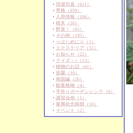
・
現場写真（611）
・
専務（859）
・
入荷情報（106）
・
植木（16）
・
野菜！（65）
・
その他（195）
・
☆はじめに☆（1）
・
エクステリア（51）
・
お知らせ（22）
・
クイズ～♪（13）
・
植物のお話（61）
・
造園（10）
・
南国編（26）
・
観葉植物（4）
・
手作りガーデンシンク（6）
・
講習会他（1）
・
復興祈念植樹（16）
・
イベント（2）