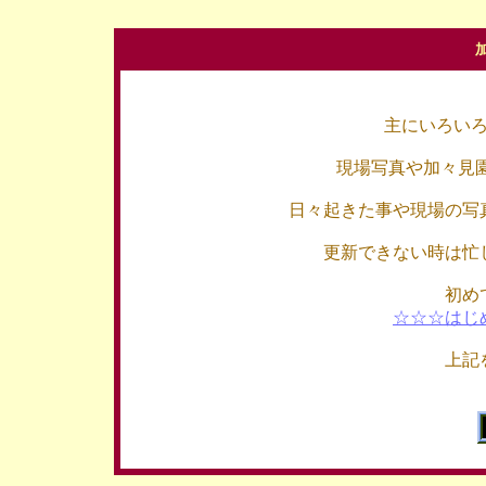
主にいろい
現場写真や加々見
日々起きた事や現場の写
更新できない時は忙
初め
☆☆☆はじ
上記