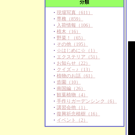
分類
・
現場写真（611）
・
専務（859）
・
入荷情報（106）
・
植木（16）
・
野菜！（65）
・
その他（195）
・
☆はじめに☆（1）
・
エクステリア（51）
・
お知らせ（22）
・
クイズ～♪（13）
・
植物のお話（61）
・
造園（10）
・
南国編（26）
・
観葉植物（4）
・
手作りガーデンシンク（6）
・
講習会他（1）
・
復興祈念植樹（16）
・
イベント（2）