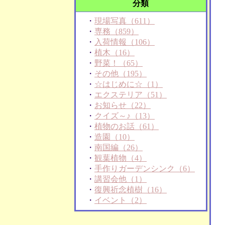
分類
・
現場写真（611）
・
専務（859）
・
入荷情報（106）
・
植木（16）
・
野菜！（65）
・
その他（195）
・
☆はじめに☆（1）
・
エクステリア（51）
・
お知らせ（22）
・
クイズ～♪（13）
・
植物のお話（61）
・
造園（10）
・
南国編（26）
・
観葉植物（4）
・
手作りガーデンシンク（6）
・
講習会他（1）
・
復興祈念植樹（16）
・
イベント（2）