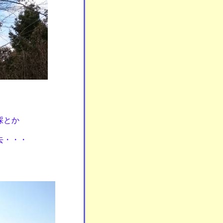
採とか
去・・・