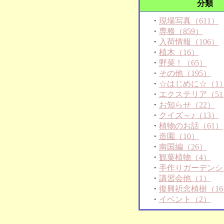
分類
・
現場写真（611）
・
専務（859）
・
入荷情報（106）
・
植木（16）
・
野菜！（65）
・
その他（195）
・
☆はじめに☆（1
・
エクステリア（51
・
お知らせ（22）
・
クイズ～♪（13）
・
植物のお話（61）
・
造園（10）
・
南国編（26）
・
観葉植物（4）
・
手作りガーデンシ
・
講習会他（1）
・
復興祈念植樹（16
・
イベント（2）