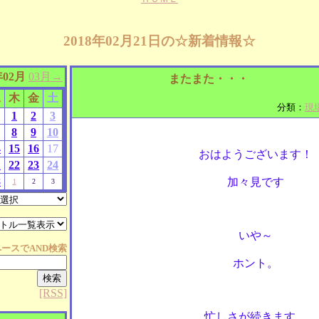
2018年02月21日の☆新着情報☆
年02月
03月→
またまた・・・
水
木
金
土
分類：
現
1
2
3
8
9
10
4
15
16
17
おはようございます！
1
22
23
24
8
加々見です
1
2
3
いや～
ペースで
AND
検索
ホント。
[RSS]
忙しさが続きます。