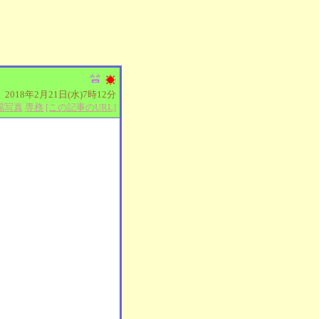
2018年2月21日(水)7時12分
場写真
専務
[この記事のURL]