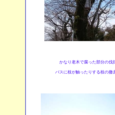
かなり老木で腐った部分の伐
バスに枝が触ったりする枝の撤