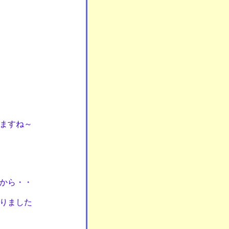
ますね～
近から・・
りました