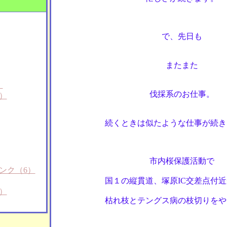
で、先日も
またまた
）
伐採系のお仕事。
）
続くときは似たような仕事が続き
市内桜保護活動で
ンク（6）
国１の縦貫道、塚原IC交差点付
）
枯れ枝とテングス病の枝切りをや