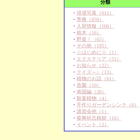
分類
・
現場写真（611）
・
専務（859）
・
入荷情報（106）
・
植木（16）
・
野菜！（65）
・
その他（195）
・
☆はじめに☆（1）
・
エクステリア（51）
・
お知らせ（22）
・
クイズ～♪（13）
・
植物のお話（61）
・
造園（10）
・
南国編（26）
・
観葉植物（4）
・
手作りガーデンシンク（6）
・
講習会他（1）
・
復興祈念植樹（16）
・
イベント（2）