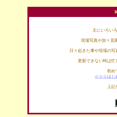
主にいろい
現場写真や加々見
日々起きた事や現場の写
更新できない時は忙
初め
☆☆☆はじ
上記