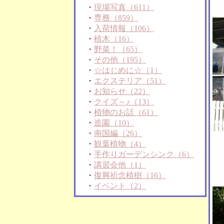
・
現場写真（611）
・
専務（859）
・
入荷情報（106）
・
植木（16）
・
野菜！（65）
・
その他（195）
・
☆はじめに☆（1）
・
エクステリア（51）
・
お知らせ（22）
・
クイズ～♪（13）
・
植物のお話（61）
・
造園（10）
・
南国編（26）
・
観葉植物（4）
・
手作りガーデンシンク（6）
・
講習会他（1）
・
復興祈念植樹（16）
・
イベント（2）