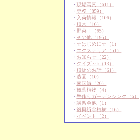
・
現場写真（611）
・
専務（859）
・
入荷情報（106）
・
植木（16）
・
野菜！（65）
・
その他（195）
・
☆はじめに☆（1）
・
エクステリア（51）
・
お知らせ（22）
・
クイズ～♪（13）
・
植物のお話（61）
・
造園（10）
・
南国編（26）
・
観葉植物（4）
・
手作りガーデンシンク（6）
・
講習会他（1）
・
復興祈念植樹（16）
・
イベント（2）