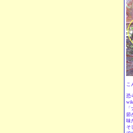
こ
恐
w
「
節
味
そ