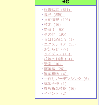
分類
・
現場写真（611）
・
専務（859）
・
入荷情報（106）
・
植木（16）
・
野菜！（65）
・
その他（195）
・
☆はじめに☆（1）
・
エクステリア（51）
・
お知らせ（22）
・
クイズ～♪（13）
・
植物のお話（61）
・
造園（10）
・
南国編（26）
・
観葉植物（4）
・
手作りガーデンシンク（6）
・
講習会他（1）
・
復興祈念植樹（16）
・
イベント（2）