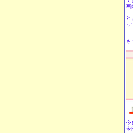
で
画
と
っ
も
今
今