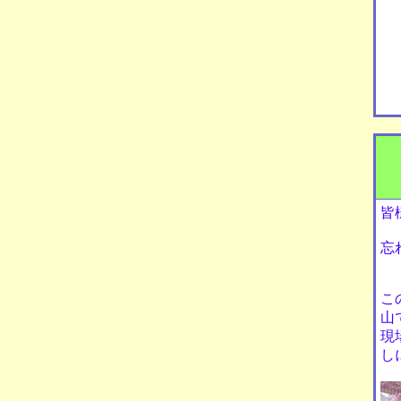
皆
忘
こ
山
現
し