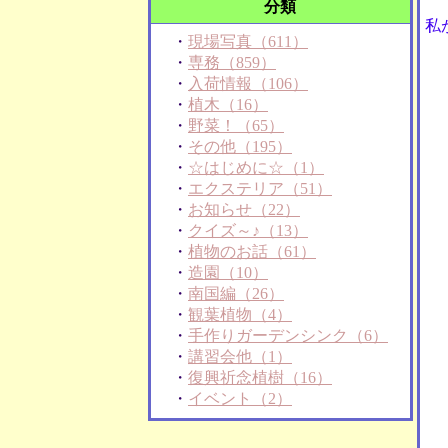
分類
私
・
現場写真（611）
・
専務（859）
・
入荷情報（106）
・
植木（16）
・
野菜！（65）
・
その他（195）
・
☆はじめに☆（1）
・
エクステリア（51）
・
お知らせ（22）
・
クイズ～♪（13）
・
植物のお話（61）
・
造園（10）
・
南国編（26）
・
観葉植物（4）
・
手作りガーデンシンク（6）
・
講習会他（1）
・
復興祈念植樹（16）
・
イベント（2）