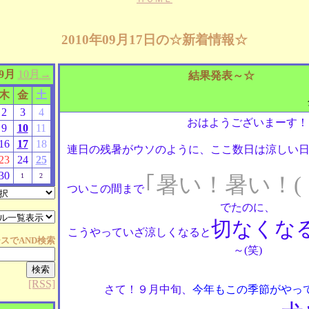
2010年09月17日の☆新着情報☆
09月
10月→
結果発表～☆
木
金
土
2
3
4
おはようございまーす！
9
10
11
16
17
18
連日の残暑がウソのように、ここ数日は涼しい日が
23
24
25
30
1
2
｢暑い！暑い！(
ついこの間まで
でたのに、
切なくな
こうやっていざ涼しくなると
ースで
AND
検索
～(笑)
[RSS]
さて！９月中旬、
今年もこの季節がやっ