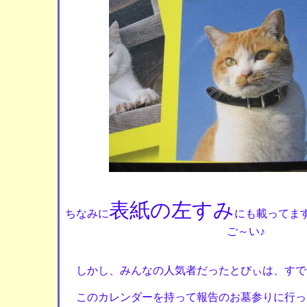
表紙の左すみ
ちなみに
にも載ってます
ご～い♪
しかし、みんなの人気者だったとびぃは、すで
このカレンダーを持って報告のお墓参りに行っ