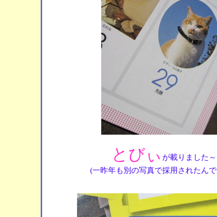
とびぃ
が載りました～
(一昨年も別の写真で採用されたんで