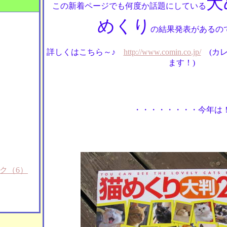
犬
この新着ページでも何度か話題にしている
めくり
の結果発表があるので
詳しくはこちら～♪
http://www.comin.co.jp/
(カレ
ます！)
・・・・・・・・今年は
ク（6）