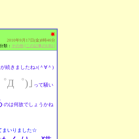
2010年9月17日(金)8時46分
分類：
その他
[この記事のURL]
続きましたね♪(＾∀＾)
゜Д゜)｣
って騒い
る
のは何故でしょうかね
てまいりました☆