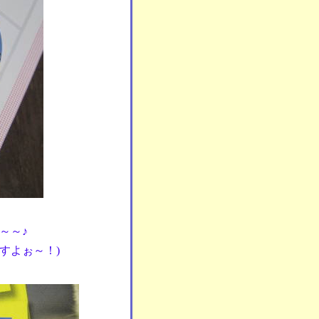
～～♪
すよぉ～！)