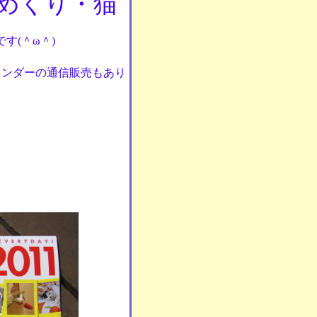
めくり・猫
す(＾ω＾)
ンダーの通信販売もあり
！