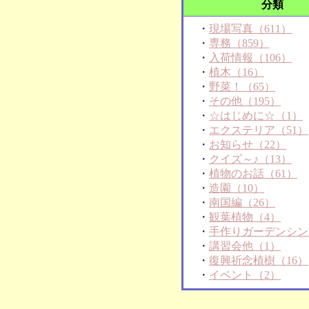
分類
・
現場写真（611）
・
専務（859）
・
入荷情報（106）
・
植木（16）
・
野菜！（65）
・
その他（195）
・
☆はじめに☆（1）
・
エクステリア（51）
・
お知らせ（22）
・
クイズ～♪（13）
・
植物のお話（61）
・
造園（10）
・
南国編（26）
・
観葉植物（4）
・
手作りガーデンシン
・
講習会他（1）
・
復興祈念植樹（16）
・
イベント（2）