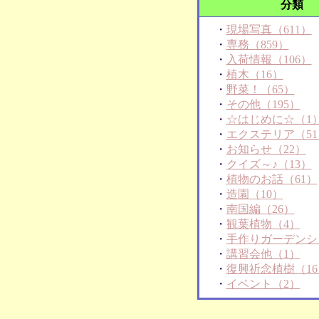
分類
・
現場写真（611）
・
専務（859）
・
入荷情報（106）
・
植木（16）
・
野菜！（65）
・
その他（195）
・
☆はじめに☆（1
・
エクステリア（51
・
お知らせ（22）
・
クイズ～♪（13）
・
植物のお話（61）
・
造園（10）
・
南国編（26）
・
観葉植物（4）
・
手作りガーデンシ
・
講習会他（1）
・
復興祈念植樹（16
・
イベント（2）