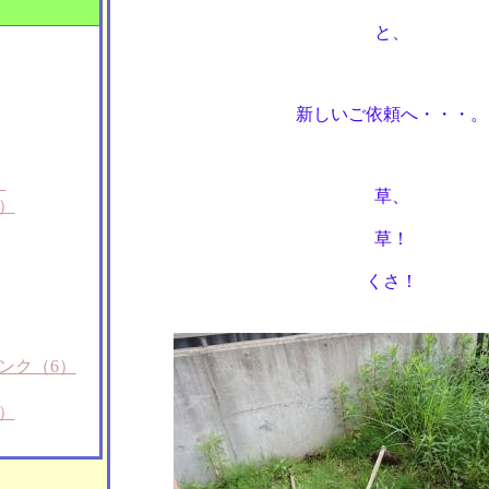
と、
新しいご依頼へ・・・。
）
草、
）
草！
くさ！
ンク（6）
）