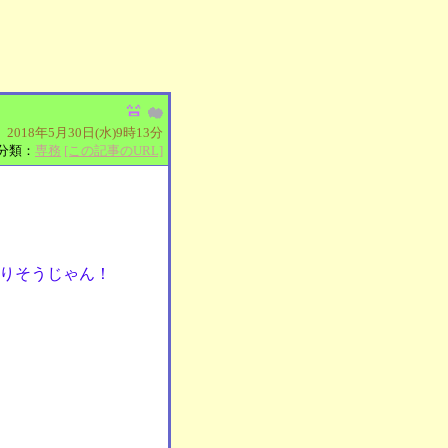
2018年5月30日(水)9時13分
分類：
専務
[この記事のURL]
りそうじゃん！