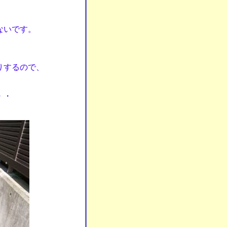
ないです。
りするので、
・・