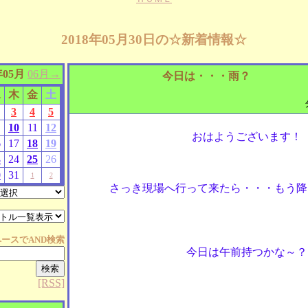
2018年05月30日の☆新着情報☆
年05月
06月→
今日は・・・雨？
水
木
金
土
3
4
5
10
11
12
おはようございます！
6
17
18
19
3
24
25
26
0
31
1
2
さっき現場へ行って来たら・・・もう降
ペースで
AND
検索
今日は午前持つかな～？
[RSS]