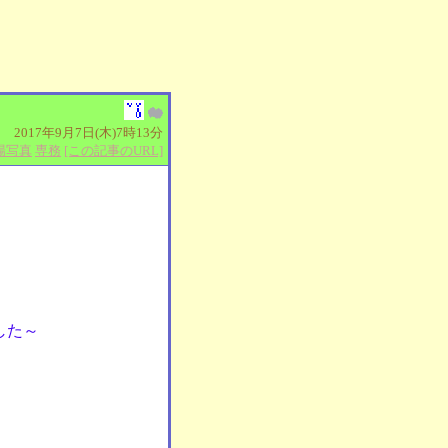
2017年9月7日(木)7時13分
場写真
専務
[この記事のURL]
した～
。