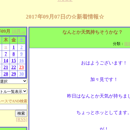
2017年09月07日の☆新着情報☆
年09月
10月→
なんとか天気持ちそうかな？
水
木
金
土
分類：
現
1
2
31
7
8
9
3
14
15
16
おはようございます！
0
21
22
23
7
28
29
30
加々見です！
昨日はなんとか天気が持ちま
ペースで
AND
検索
ちょっとホッとしてます
[RSS]
が！