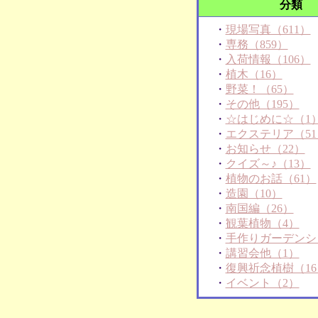
分類
・
現場写真（611）
・
専務（859）
・
入荷情報（106）
・
植木（16）
・
野菜！（65）
・
その他（195）
・
☆はじめに☆（1
・
エクステリア（51
・
お知らせ（22）
・
クイズ～♪（13）
・
植物のお話（61）
・
造園（10）
・
南国編（26）
・
観葉植物（4）
・
手作りガーデンシ
・
講習会他（1）
・
復興祈念植樹（16
・
イベント（2）