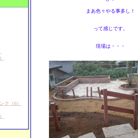
まあ色々やる事多し！
って感じです。
現場は・・・
）
）
ンク（6）
）