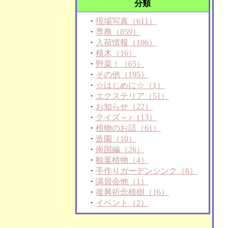
分類
・
現場写真（611）
・
専務（859）
・
入荷情報（106）
・
植木（16）
・
野菜！（65）
・
その他（195）
・
☆はじめに☆（1）
・
エクステリア（51）
・
お知らせ（22）
・
クイズ～♪（13）
・
植物のお話（61）
・
造園（10）
・
南国編（26）
・
観葉植物（4）
・
手作りガーデンシンク（6）
・
講習会他（1）
・
復興祈念植樹（16）
・
イベント（2）