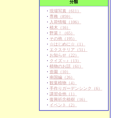
分類
・
現場写真（611）
・
専務（859）
・
入荷情報（106）
・
植木（16）
・
野菜！（65）
・
その他（195）
・
☆はじめに☆（1）
・
エクステリア（51）
・
お知らせ（22）
・
クイズ～♪（13）
・
植物のお話（61）
・
造園（10）
・
南国編（26）
・
観葉植物（4）
・
手作りガーデンシンク（6）
・
講習会他（1）
・
復興祈念植樹（16）
・
イベント（2）