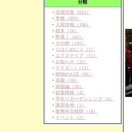
分類
・
現場写真（611）
・
専務（859）
・
入荷情報（106）
・
植木（16）
・
野菜！（65）
・
その他（195）
・
☆はじめに☆（1）
・
エクステリア（51）
・
お知らせ（22）
・
クイズ～♪（13）
・
植物のお話（61）
・
造園（10）
・
南国編（26）
・
観葉植物（4）
・
手作りガーデンシンク（6）
・
講習会他（1）
・
復興祈念植樹（16）
・
イベント（2）