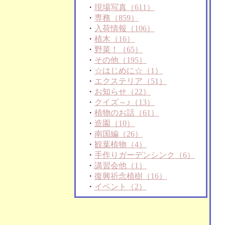
・
現場写真（611）
・
専務（859）
・
入荷情報（106）
・
植木（16）
・
野菜！（65）
・
その他（195）
・
☆はじめに☆（1）
・
エクステリア（51）
・
お知らせ（22）
・
クイズ～♪（13）
・
植物のお話（61）
・
造園（10）
・
南国編（26）
・
観葉植物（4）
・
手作りガーデンシンク（6）
・
講習会他（1）
・
復興祈念植樹（16）
・
イベント（2）