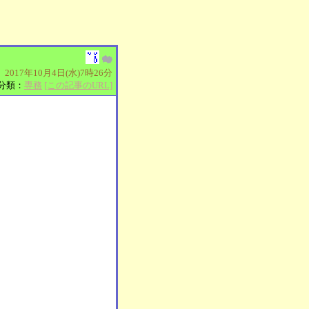
2017年10月4日(水)7時26分
分類：
専務
[この記事のURL]