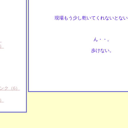
現場もう少し乾いてくれないとない
ん・・。
）
）
歩けない。
ンク（6）
）