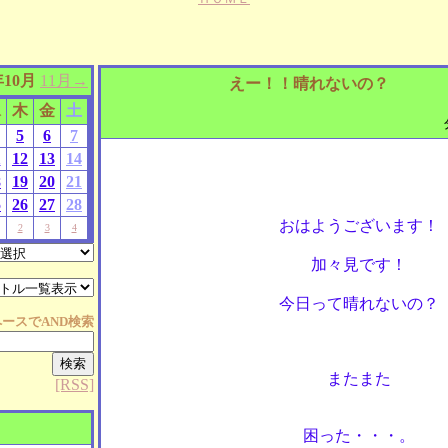
年10月
11月→
えー！！晴れないの？
水
木
金
土
5
6
7
1
12
13
14
8
19
20
21
5
26
27
28
おはようございます！
2
3
4
加々見です！
今日って晴れないの？
ペースで
AND
検索
またまた
[RSS]
困った・・・。