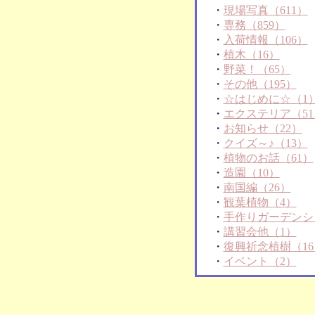
・
現場写真（611）
・
専務（859）
・
入荷情報（106）
・
植木（16）
・
野菜！（65）
・
その他（195）
・
☆はじめに☆（1
・
エクステリア（51
・
お知らせ（22）
・
クイズ～♪（13）
・
植物のお話（61）
・
造園（10）
・
南国編（26）
・
観葉植物（4）
・
手作りガーデンシ
・
講習会他（1）
・
復興祈念植樹（16
・
イベント（2）