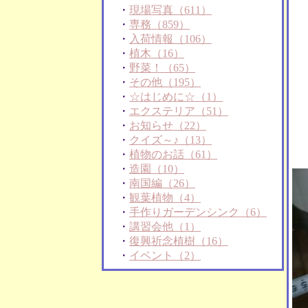
・
現場写真（611）
・
専務（859）
・
入荷情報（106）
・
植木（16）
・
野菜！（65）
・
その他（195）
・
☆はじめに☆（1）
・
エクステリア（51）
・
お知らせ（22）
・
クイズ～♪（13）
・
植物のお話（61）
・
造園（10）
・
南国編（26）
・
観葉植物（4）
・
手作りガーデンシンク（6）
・
講習会他（1）
・
復興祈念植樹（16）
・
イベント（2）