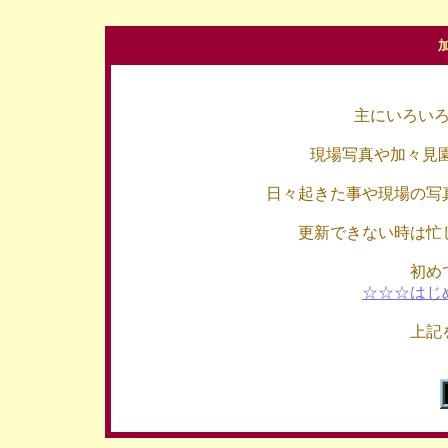
主にいろい
現場写真や加々見
日々起きた事や現場の写
更新できない時は忙
初め
☆☆☆はじ
上記