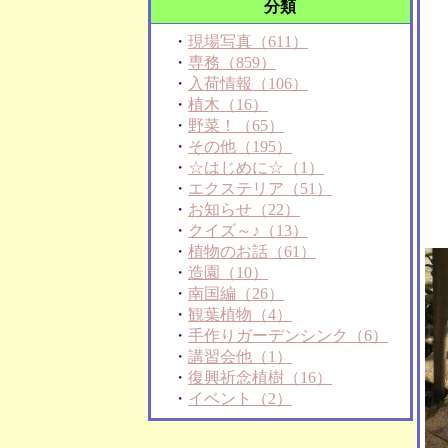
分類
・
現場写真（611）
・
専務（859）
・
入荷情報（106）
・
植木（16）
・
野菜！（65）
・
その他（195）
・
☆はじめに☆（1）
・
エクステリア（51）
・
お知らせ（22）
・
クイズ～♪（13）
・
植物のお話（61）
・
造園（10）
・
南国編（26）
・
観葉植物（4）
・
手作りガーデンシンク（6）
・
講習会他（1）
・
復興祈念植樹（16）
・
イベント（2）