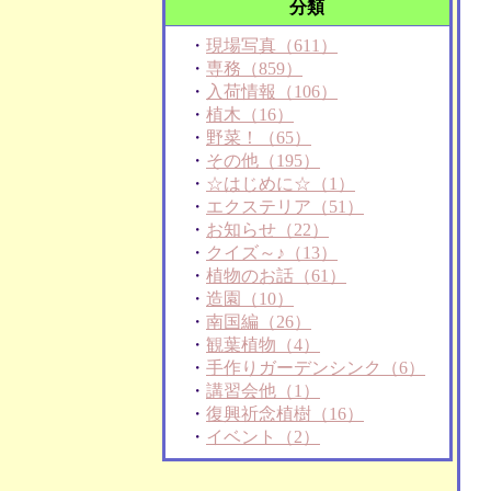
分類
・
現場写真（611）
・
専務（859）
・
入荷情報（106）
・
植木（16）
・
野菜！（65）
・
その他（195）
・
☆はじめに☆（1）
・
エクステリア（51）
・
お知らせ（22）
・
クイズ～♪（13）
・
植物のお話（61）
・
造園（10）
・
南国編（26）
・
観葉植物（4）
・
手作りガーデンシンク（6）
・
講習会他（1）
・
復興祈念植樹（16）
・
イベント（2）